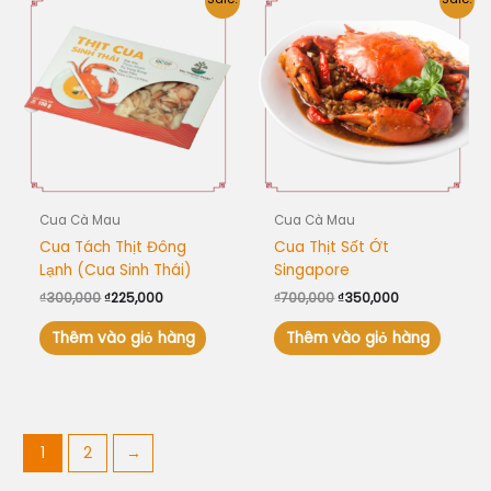
gốc
hiện
gốc
hiện
là:
tại
là:
tại
₫300,000.
là:
₫700,000.
là:
₫225,000.
₫350,000.
Cua Cà Mau
Cua Cà Mau
Cua Tách Thịt Đông
Cua Thịt Sốt Ớt
Lạnh (Cua Sinh Thái)
Singapore
₫
300,000
₫
225,000
₫
700,000
₫
350,000
Thêm vào giỏ hàng
Thêm vào giỏ hàng
1
2
→