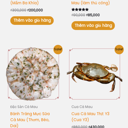
(Mắm Ba Khía)
Mau (làm thủ công)
₫
300,000
₫
200,000
Được xếp
₫
90,000
₫
85,000
hạng
Thêm vào giỏ hàng
5.00
5 sao
Thêm vào giỏ hàng
Giá
Giá
Giá
Giá
Sale!
Sale!
gốc
hiện
gốc
hiện
là:
tại
là:
tại
₫450,000.
là:
₫860,000.
là:
₫400,000.
₫430,000.
Đặc Sản Cà Mau
Cua Cà Mau
Bánh Tráng Mực Sữa
Cua Cà Mau Thịt Y3
Cà Mau (Thơm, Béo,
(Cua Y3)
Dai)
₫
860,000
₫
430,000