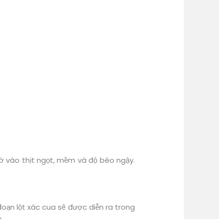
hờ vào thịt ngọt, mềm và độ béo ngậy.
đoạn lột xác cua sẽ được diễn ra trong
n.