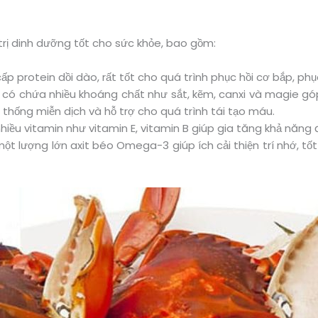
 trị dinh dưỡng tốt cho sức khỏe, bao gồm:
ấp protein dồi dào, rất tốt cho quá trình phục hồi cơ bắp, phụ
t có chứa nhiều khoáng chất như sắt, kẽm, canxi và magie g
thống miễn dịch và hỗ trợ cho quá trình tái tạo máu.
nhiều vitamin như vitamin E, vitamin B giúp gia tăng khả năng 
 lượng lớn axit béo Omega-3 giúp ích cải thiện trí nhớ, tố