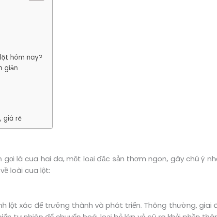
 lột hôm nay?
n giản
 giá rẻ
n gọi là cua hai da, một loại đặc sản thơm ngon, gây chú ý n
ề loài cua lột:
ình lột xác để trưởng thành và phát triển. Thông thường, giai 
iển tự nhiên để chuyển hoá, loại bỏ lớp vỏ cũ ra khỏi phần thâ