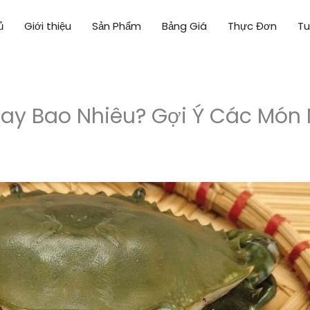
ủ
Giới thiệu
Sản Phẩm
Bảng Giá
Thực Đơn
Tu
ay Bao Nhiêu? Gợi Ý Các Món