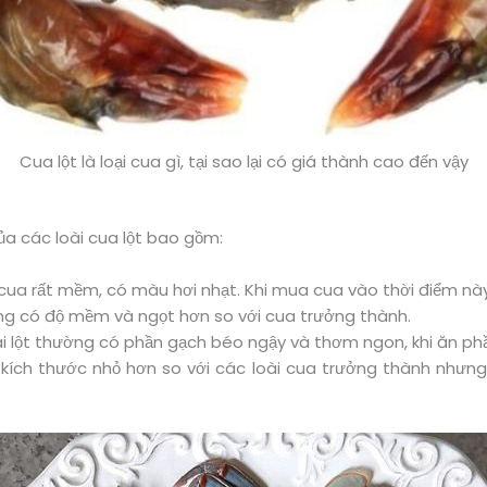
Cua lột là loại cua gì, tại sao lại có giá thành cao đến vậy
ủa các loài cua lột bao gồm:
 cua rất mềm, có màu hơi nhạt. Khi mua cua vào thời điểm này
ường có độ mềm và ngọt hơn so với cua trưởng thành.
i lột thường có phần gạch béo ngậy và thơm ngon, khi ăn ph
 kích thước nhỏ hơn so với các loài cua trưởng thành nhưng