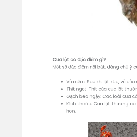
Cua lột có đặc điểm gì?
Một số đặc điểm nổi bật, đáng chú ý c
Vỏ mềm: Sau khi lột xác, vỏ của
Thịt ngọt: Thịt của cua lột th
Gạch béo ngậy: Các loài cua cá
Kích thước: Cua lột thường có
hơn.