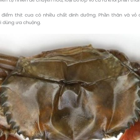
i điểm thịt cua có nhiều chất dinh dưỡng. Phần thân và vỏ
i dùng ưa chuộng.