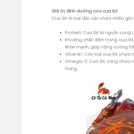
Giá trị dinh dưỡng của cua lột
Cua lột là loại đặc sản chứa nhiều giá
Protein: Cua lột là nguồn cung c
Khoáng chất: Bên trong cua lộ
khỏe mạnh, giúp tăng cường hệ 
Vitamin: Các loại cua lột chứa 
Omega-3: Cua lột cũng chứa một
trung.