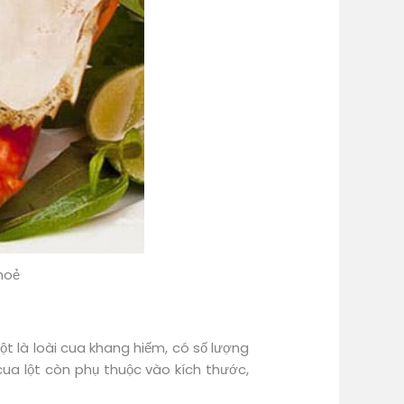
hoẻ
t là loài cua khang hiếm, có số lượng
ua lột còn phụ thuộc vào kích thước,