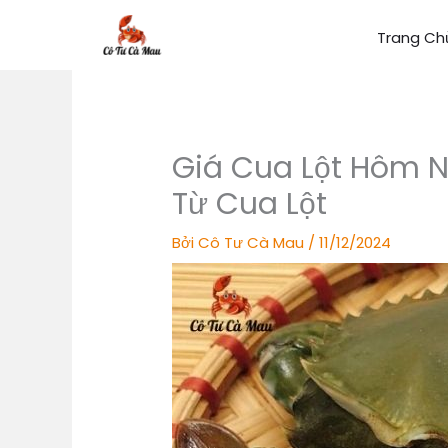
Nhảy
tới
Trang Ch
nội
dung
Giá Cua Lột Hôm N
Từ Cua Lột
Bởi
Cô Tư Cà Mau
/
11/12/2024