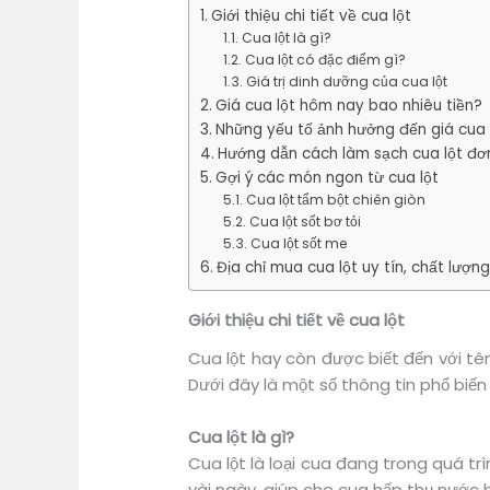
Giới thiệu chi tiết về cua lột
Cua lột là gì?
Cua lột có đặc điểm gì?
Giá trị dinh dưỡng của cua lột
Giá cua lột hôm nay bao nhiêu tiền?
Những yếu tố ảnh hưởng đến giá cua
Hướng dẫn cách làm sạch cua lột đơ
Gợi ý các món ngon từ cua lột
Cua lột tẩm bột chiên giòn
Cua lột sốt bơ tỏi
Cua lột sốt me
Địa chỉ mua cua lột uy tín, chất lượng,
Giới thiệu chi tiết về cua lột
Cua lột hay còn được biết đến với tê
Dưới đây là một số thông tin phổ biến v
Cua lột là gì?
Cua lột là loại cua đang trong quá tr
vài ngày, giúp cho cua hấp thụ nước b